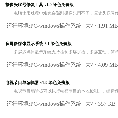
摄像头叹号修复工具 v1.0 绿色免费版
电脑使用过程中难免会遇到摄像头用不了，摄像头叹号修复
运行环境:PC-windows操作系统
大小:1.91 M
多屏多媒体显示系统 2.1 绿色免费版
多屏多媒体显示系统支持控制多屏拼接，多屏互动，简单易
运行环境:PC-windows操作系统
大小:4.09 M
电视节目单编辑器 v1.9 绿色免费版
电视节目编辑器可以执行电视节目的本地检测。、编辑保存
运行环境:PC-windows操作系统
大小:357 KB