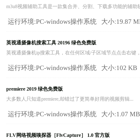
m3u8视频辅助工具是一款集合并、分割、下载多功能的辅助软件
运行环境:PC-windows操作系统
大小:19.87 
英视通摄像机搜索工具 20196 绿色免费版
英视通摄像机ip搜索工具，在任何区域/子区域节点点击右键，点
运行环境:PC-windows操作系统
大小:102 KB
premiere 2019 绿色免费版
大多数人只知道premiere,却错过了更简单好用的视频剪辑...
运行环境:PC-windows操作系统
大小:1.07 M
FLV网络视频嗅探器［FlvCapture］ 1.0 官方版