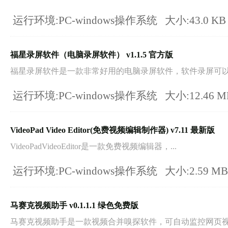
运行环境:PC-windows操作系统
大小:43.0 K
福星录屏软件（电脑录屏软件） v1.1.5 官方版
福星录屏软件是一款非常好用的电脑录屏软件，软件录屏可以录
运行环境:PC-windows操作系统
大小:12.46 
VideoPad Video Editor(免费视频编辑制作器) v7.11 最新版
VideoPadVideoEditor是一款免费视频编辑器，...
运行环境:PC-windows操作系统
大小:2.59 M
马赛克视频助手 v0.1.1.1 绿色免费版
马赛克视频助手是一款视频合并嗅探软件，可自动监控网页视频