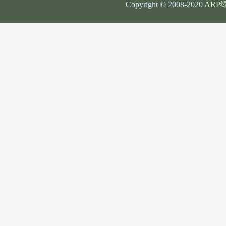
Copyright © 2008-2020
ARP