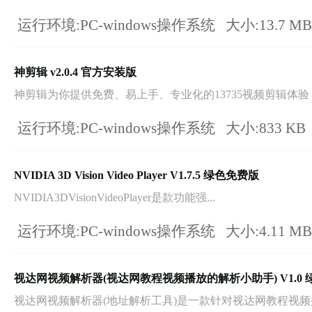
运行环境:PC-windows操作系统
大小:13.7 M
神剪辑 v2.0.4 官方安装版
神剪辑为你提供免费、易上手、专业化的13735视频剪辑体验；.
运行环境:PC-windows操作系统
大小:833 KB
NVIDIA 3D Vision Video Player V1.7.5 绿色免费版
NVIDIA3DVisionVideoPlayer是款功能强...
运行环境:PC-windows操作系统
大小:4.11 M
视达网视频解析器(视达网教程视频播放的解析小助手) V1.0
视达网视频解析器(地址解析工具)是一款针对视达网教程视频播放