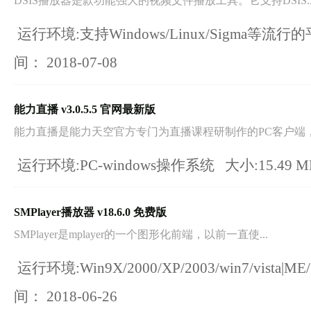
DSIS播放器是款功能强大的视频文件播放工具。它支持DSIS..
运行环境:支持Windows/Linux/Sigma等流行
间：
2018-07-08
能力直播 v3.0.5.5 官网最新版
能力直播是能力天空官方专门为直播课程研制作的PC客户端，此
运行环境:PC-windows操作系统
大小:15.49 
SMPlayer播放器 v18.6.0 免费版
SMPlayer是mplayer的一个图形化前端，以前一直使...
运行环境:Win9X/2000/XP/2003/win7/vista|ME
间：
2018-06-26