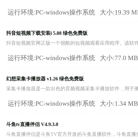
运行环境:PC-windows操作系统
大小:19.39 
抖音短视频下载安装i 5.88 绿色免费版
抖音短视频官网正版一个很酷的短视频观看应用程序。该软件包
运行环境:PC-windows操作系统
大小:77.0 M
幻想采集卡播放器 v1.26 绿色免费版
采集卡播放器是一款出色的音频视频采集卡播放软件，用于播放
运行环境:PC-windows操作系统
大小:1.34 M
斗鱼tv直播伴侣 V4.9.3.0
斗鱼直播伴侣是斗鱼TV官方开发的斗鱼直播软件，斗鱼直播伴侣