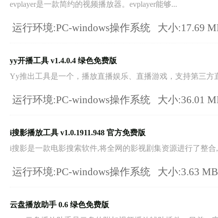
evplayer是一款简约的视频播放器。evplayer能够...
运行环境:PC-windows操作系统
大小:17.69 
yy开播工具 v1.4.0.4 绿色免费版
Yy推出工具是一个，播放直播娱乐、直播游戏，支持第三方直播
运行环境:PC-windows操作系统
大小:36.01 
i搜影播放工具 v1.0.1911.948 官方免费版
i搜影是一款电影搜索软件,将全网的影视剧集资源进行了整合,彻
运行环境:PC-windows操作系统
大小:3.63 M
云盘播放助手 0.6 绿色免费版