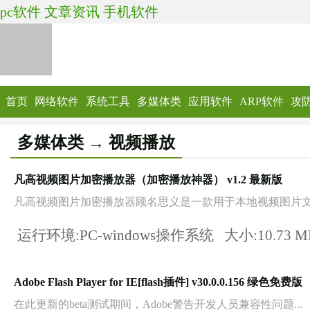
pc软件
文章资讯
手机软件
首页
网络软件
系统工具
多媒体类
应用软件
ARP软件
攻
多媒体类
→
视频播放
凡高视频图片加密播放器（加密播放神器） v1.2 最新版
凡高视频图片加密播放器顾名思义是一款用于本地视频图片文件
运行环境:PC-windows操作系统
大小:10.73 
Adobe Flash Player for IE[flash插件] v30.0.0.156 绿色免费版
在此更新的beta测试期间，Adobe警告开发人员兼容性问题...