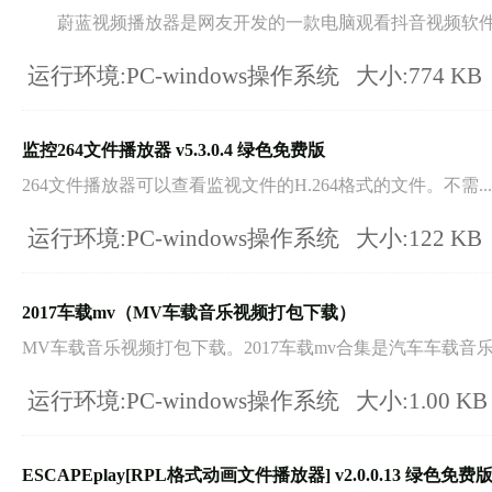
蔚蓝视频播放器是网友开发的一款电脑观看抖音视频软件，
运行环境:PC-windows操作系统
大小:774 KB
监控264文件播放器 v5.3.0.4 绿色免费版
264文件播放器可以查看监视文件的H.264格式的文件。不需...
运行环境:PC-windows操作系统
大小:122 KB
2017车载mv（MV车载音乐视频打包下载）
MV车载音乐视频打包下载。2017车载mv合集是汽车车载音乐.
运行环境:PC-windows操作系统
大小:1.00 K
ESCAPEplay[RPL格式动画文件播放器] v2.0.0.13 绿色免费