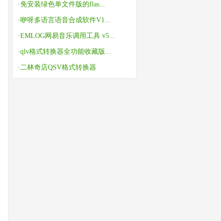
·
免安装绿色单文件版的flas...
·
咿呀多语言语音合成软件V1...
·
EMLOG网易音乐调用工具 v5...
·
qlv格式转换器全功能收藏版...
·
二林奇店QSV格式转换器