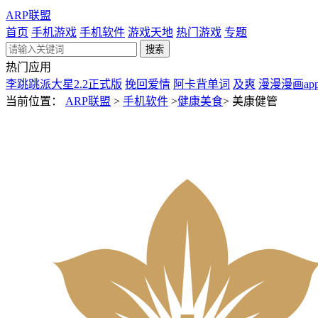
ARP联盟
首页
手机游戏
手机软件
游戏天地
热门游戏
专题
热门应用
李跳跳派大星2.2正式版
挽回爱情
阿卡背单词
及爽
漫漫漫画ap
当前位置：
ARP联盟
>
手机软件
>
健康美食
>
美康健管