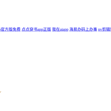
p官方版免费
点点穿书app正版
我在aiapp
海易办码上办事
nv剪