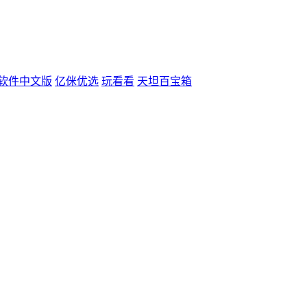
辑软件中文版
亿侎优选
玩看看
天坦百宝箱