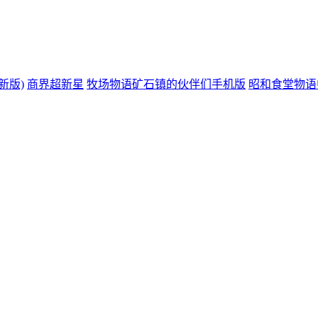
新版)
商界超新星
牧场物语矿石镇的伙伴们手机版
昭和食堂物语