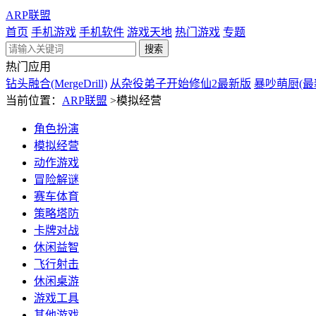
ARP联盟
首页
手机游戏
手机软件
游戏天地
热门游戏
专题
热门应用
钻头融合(MergeDrill)
从杂役弟子开始修仙2最新版
暴吵萌厨(最
当前位置：
ARP联盟
>
模拟经营
角色扮演
模拟经营
动作游戏
冒险解谜
赛车体育
策略塔防
卡牌对战
休闲益智
飞行射击
休闲桌游
游戏工具
其他游戏