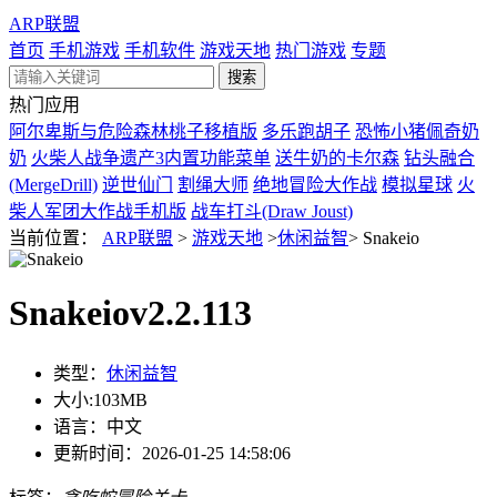
ARP联盟
首页
手机游戏
手机软件
游戏天地
热门游戏
专题
热门应用
阿尔卑斯与危险森林桃子移植版
多乐跑胡子
恐怖小猪佩奇奶
奶
火柴人战争遗产3内置功能菜单
送牛奶的卡尔森
钻头融合
(MergeDrill)
逆世仙门
割绳大师
绝地冒险大作战
模拟星球
火
柴人军团大作战手机版
战车打斗(Draw Joust)
当前位置：
ARP联盟
>
游戏天地
>
休闲益智
>
Snakeio
Snakeiov2.2.113
类型：
休闲益智
大小:
103MB
语言：
中文
更新时间：
2026-01-25 14:58:06