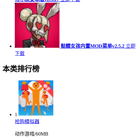
骷髅女孩内置MOD菜单v2.5.2
立即
下载
本类排行榜
1
抢购模拟器
动作游戏
/
60MB