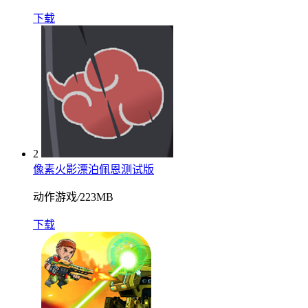
下载
2
像素火影漂泊佩恩测试版
动作游戏
/
223MB
下载