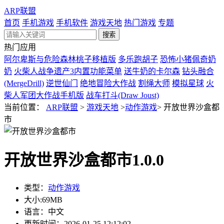
ARP联盟
首页
手机游戏
手机软件
游戏天地
热门游戏
专题
热门应用
阿尔卑斯与危险森林桃子移植版
多乐跑胡子
恐怖小猪佩奇奶
奶
火柴人战争遗产3内置功能菜单
送牛奶的卡尔森
钻头融合
(MergeDrill)
逆世仙门
绝地冒险大作战
割绳大师
模拟星球
火
柴人军团大作战手机版
战车打斗(Draw Joust)
当前位置：
ARP联盟
>
游戏天地
>
动作游戏
>
开放世界沙盒都
市
开放世界沙盒都市1.0.0
类型：
动作游戏
大小:
69MB
语言：
中文
更新时间：
2026-01-25 12:12:02