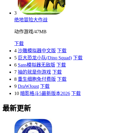
3
绝地冒险大作战
动作游戏
/
47MB
下载
4
沙雕模拟器中文版
下载
5
巨大恐龙小队(Dino Squad)
下载
6
Sans模拟器无敌版
下载
7
抽的就是你游戏
下载
8
重生细胞免付费版
下载
9
DraWJoust
下载
10
暗影格斗5最新版本2026
下载
最新更新