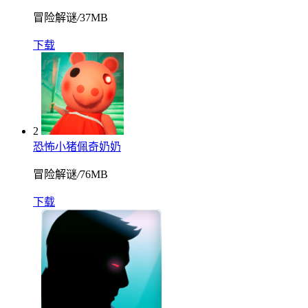
冒险解谜
/
37MB
下载
2
恐怖小猪佩奇奶奶
冒险解谜
/
76MB
下载