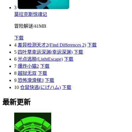
3
莫拉克斯惊魂记
冒险解谜
/
41MB
下载
4
差异检测天才2(Find Differences 2)
下载
5
四叶草幸运深渊(幸运深渊)
下载
6
光点逃脱(LightEscape)
下载
7
爆炸小猫2
下载
8
越狱无双
下载
9
恐怖滑滑梯3
下载
10
仓鼠快逃(にげハム)
下载
最新更新