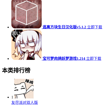
逃离方块生日汉化版v5.1.2
立即下载
宝可梦肉鸽妖梦游戏1.214
立即下载
本类排行榜
1
友尽派对双人版