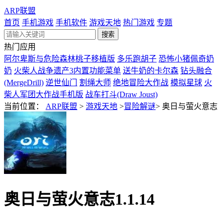
ARP联盟
首页
手机游戏
手机软件
游戏天地
热门游戏
专题
热门应用
阿尔卑斯与危险森林桃子移植版
多乐跑胡子
恐怖小猪佩奇奶
奶
火柴人战争遗产3内置功能菜单
送牛奶的卡尔森
钻头融合
(MergeDrill)
逆世仙门
割绳大师
绝地冒险大作战
模拟星球
火
柴人军团大作战手机版
战车打斗(Draw Joust)
当前位置：
ARP联盟
>
游戏天地
>
冒险解谜
>
奥日与萤火意志
奥日与萤火意志1.1.14