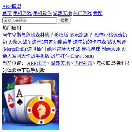
ARP联盟
首页
手机游戏
手机软件
游戏天地
热门游戏
专题
热门应用
阿尔卑斯与危险森林桃子移植版
多乐跑胡子
恐怖小猪佩奇奶
奶
火柴人战争遗产3内置功能菜单
送牛奶的卡尔森
钻头融合
(MergeDrill)
逆世仙门
绝地冒险大作战
模拟星球
割绳大师
火
柴人军团大作战手机版
战车打斗(Draw Joust)
当前位置：
ARP联盟
>
游戏天地
>
飞行射击
>
竞技联盟德州限
时体验版下载手机版