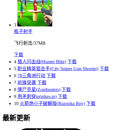
3
瓶子射手
飞行射击
/
37MB
下载
4
猎人闪击战(Hunter Blitz)
下载
5
职业精英狙击手(City Sniper Gun Shooter)
下载
6
78三角洲行动
下载
7
前锋突袭
下载
8
僵尸克星(Zombusters)
下载
9
用矛刺穿io(pikes.io)
下载
10
火箭炮小子破解版(Bazooka Boy)
下载
最新更新