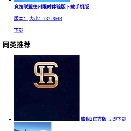
竞技联盟德州限时体验版下载手机版
版本：
|
大小：73728MB
下载
同类推荐
盛世2官方版
立即下载