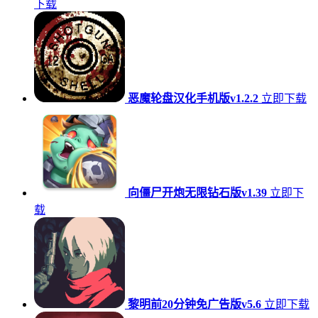
下载
恶魔轮盘汉化手机版v1.2.2
立即下载
向僵尸开炮无限钻石版v1.39
立即下
载
黎明前20分钟免广告版v5.6
立即下载