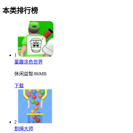
本类排行榜
1
童趣涂色世界
休闲益智
/
86MB
下载
2
割绳大师