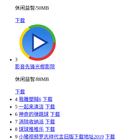
休闲益智
/
50MB
下载
3
影音先锋光棍影院
休闲益智
/
88MB
下载
4
我雕塑贼6
下载
5
一起来清洁
下载
6
神奇的弹跳球
下载
7
消除收纳派
下载
8
球球推推乐
下载
9
小猪视频罗志祥代言旧版下载地址2019
下载