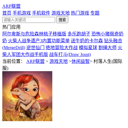
ARP联盟
首页
手机游戏
手机软件
游戏天地
热门游戏
专题
热门应用
阿尔卑斯与危险森林桃子移植版
多乐跑胡子
恐怖小猪佩奇奶
奶
火柴人战争遗产3内置功能菜单
送牛奶的卡尔森
钻头融合
(MergeDrill)
逆世仙门
绝地冒险大作战
模拟星球
割绳大师
火
柴人军团大作战手机版
战车打斗(Draw Joust)
当前位置：
ARP联盟
>
游戏天地
>
休闲益智
>
村落人生(国际
服)