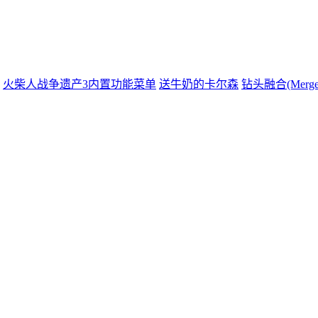
火柴人战争遗产3内置功能菜单
送牛奶的卡尔森
钻头融合(MergeDr