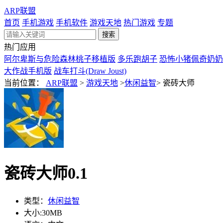
ARP联盟
首页
手机游戏
手机软件
游戏天地
热门游戏
专题
热门应用
阿尔卑斯与危险森林桃子移植版
多乐跑胡子
恐怖小猪佩奇奶奶
大作战手机版
战车打斗(Draw Joust)
当前位置：
ARP联盟
>
游戏天地
>
休闲益智
>
瓷砖大师
瓷砖大师0.1
类型：
休闲益智
大小:
30MB