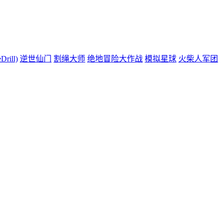
ill)
逆世仙门
割绳大师
绝地冒险大作战
模拟星球
火柴人军团