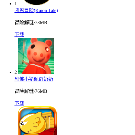
1
凯恩冒险(Kaion Tale)
冒险解谜
/
73MB
下载
2
恐怖小猪佩奇奶奶
冒险解谜
/
76MB
下载