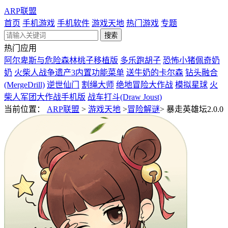
ARP联盟
首页
手机游戏
手机软件
游戏天地
热门游戏
专题
热门应用
阿尔卑斯与危险森林桃子移植版
多乐跑胡子
恐怖小猪佩奇奶
奶
火柴人战争遗产3内置功能菜单
送牛奶的卡尔森
钻头融合
(MergeDrill)
逆世仙门
割绳大师
绝地冒险大作战
模拟星球
火
柴人军团大作战手机版
战车打斗(Draw Joust)
当前位置：
ARP联盟
>
游戏天地
>
冒险解谜
>
暴走英雄坛2.0.0