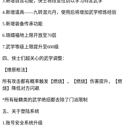
3.新增自宫功能，侠士将改变性别以学习特定武学
4.新增道具——九转混元丹，使用后将增加武学修炼经验
5.新增装备传承功能
6.琅嬛福地上限开放至70层
7.武学等级上限提升至600级
四、侠士们超关心的武学调整：
【燎原枪法】
所有攻击都有概率触发【燃烧】，【燃烧】伤害提升，【燃
烧】降低对方闪避.
*所有秘籍类的武学绝招都去除了门派限制
五、关于登陆系统
1.账号安全系统升级