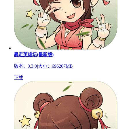
暴走英雄坛(最新版)
版本：3.3.0
|
大小：696207MB
下载