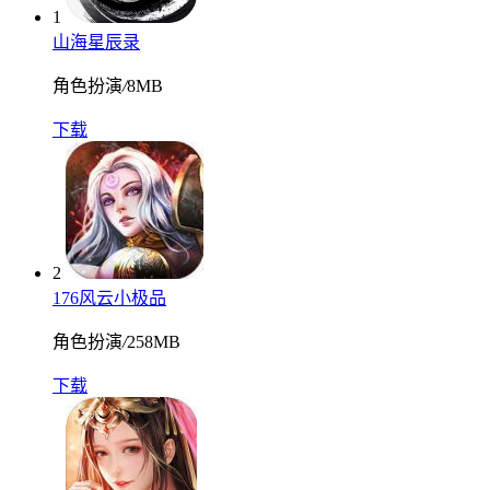
1
山海星辰录
角色扮演
/
8MB
下载
2
176风云小极品
角色扮演
/
258MB
下载