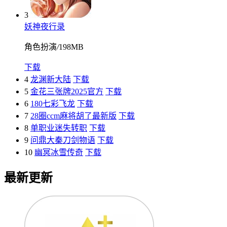
3
妖神夜行录
角色扮演
/
198MB
下载
4
龙渊新大陆
下载
5
金花三张牌2025官方
下载
6
180七彩飞龙
下载
7
28圈ccm麻将胡了最新版
下载
8
单职业迷失转职
下载
9
问鼎大秦刀剑物语
下载
10
幽冥冰雪传奇
下载
最新更新