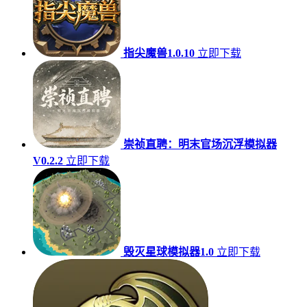
指尖魔兽1.0.10
立即下载
崇祯直聘：明末官场沉浮模拟器
V0.2.2
立即下载
毁灭星球模拟器1.0
立即下载