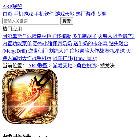
ARP联盟
首页
手机游戏
手机软件
游戏天地
热门游戏
专题
热门应用
阿尔卑斯与危险森林桃子移植版
多乐跑胡子
火柴人战争遗产3
内置功能菜单
恐怖小猪佩奇奶奶
送牛奶的卡尔森
钻头融合
(MergeDrill)
逆世仙门
割绳大师
绝地冒险大作战
模拟星球
火
柴人军团大作战手机版
战车打斗(Draw Joust)
当前位置：
ARP联盟
>
游戏天地
>
角色扮演
>
撼龙决