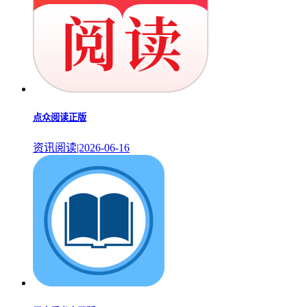
点众阅读正版
资讯阅读|2026-06-16