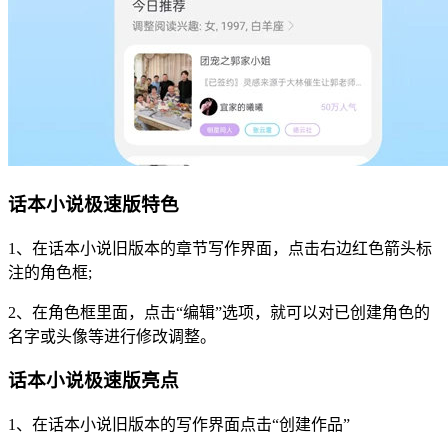
话本小说极速版特色
1、在话本小说旧版本的章节写作界面，点击右边红色箭头标
注的角色框;
2、在角色框里面，点击“编辑”选项，就可以对已创建角色的
名字或头像等进行修改调整。
话本小说极速版亮点
1、在话本小说旧版本的写作界面点击“创建作品”