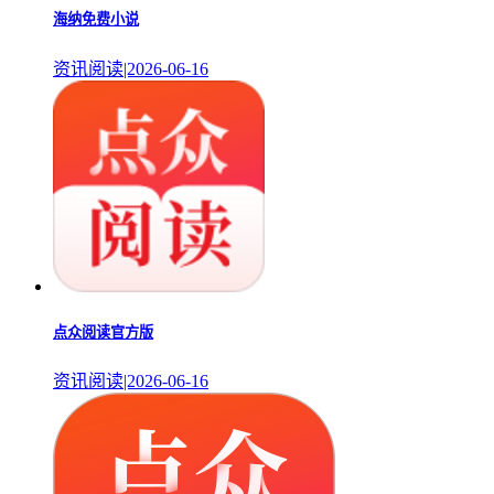
海纳免费小说
资讯阅读|2026-06-16
点众阅读官方版
资讯阅读|2026-06-16