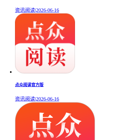
资讯阅读|2026-06-16
点众阅读官方版
资讯阅读|2026-06-16