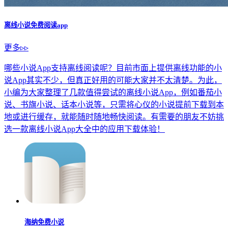
离线小说免费阅读app
更多▹▹
哪些小说App支持离线阅读呢？目前市面上提供离线功能的小
说App其实不少，但真正好用的可能大家并不太清楚。为此，
小编为大家整理了几款值得尝试的离线小说App，例如番茄小
说、书旗小说、话本小说等，只需将心仪的小说提前下载到本
地或进行缓存，就能随时随地畅快阅读。有需要的朋友不妨挑
选一款离线小说App大全中的应用下载体验！
海纳免费小说