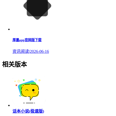
厚墨app官网版下载
资讯阅读|2026-06-16
相关版本
话本小说(极速版)