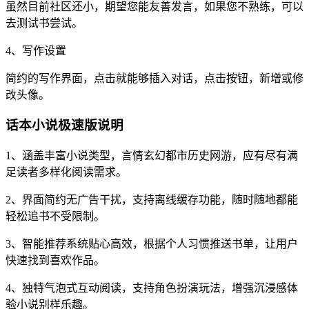
虽然目前社区还小，期望您能友善发言，如果您不熟练，可以
去测试书尝试。
4、写作设置
简约的写作界面，点击就能够插入对话，点击按钮，新增或修
改头像。
话本小说极速版说明
1、涵盖丰富小说类型，言情玄幻都市历史网游，应有尽有满
足读者多样化阅读需求。
2、界面简约无广告干扰，支持离线缓存功能，随时随地都能
轻松追书不受限制。
3、智能推荐系统贴心高效，根据个人习惯推送书单，让用户
快速找到喜欢作品。
4、独特气泡式互动阅读，支持角色扮演玩法，增强沉浸感体
验小说别样乐趣。