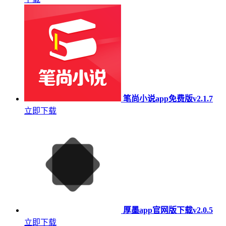
笔尚小说app免费版v2.1.7
立即下载
厚墨app官网版下载v2.0.5
立即下载