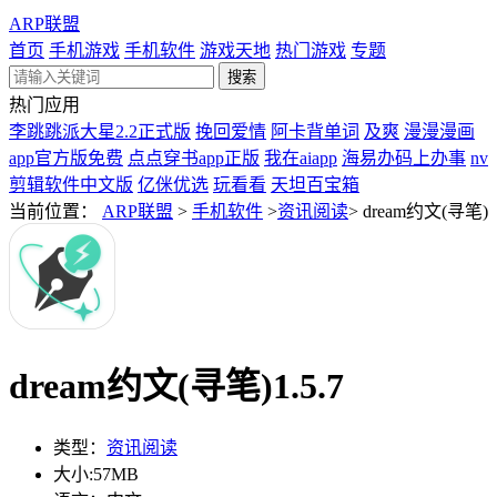
ARP联盟
首页
手机游戏
手机软件
游戏天地
热门游戏
专题
热门应用
李跳跳派大星2.2正式版
挽回爱情
阿卡背单词
及爽
漫漫漫画
app官方版免费
点点穿书app正版
我在aiapp
海易办码上办事
nv
剪辑软件中文版
亿侎优选
玩看看
天坦百宝箱
当前位置：
ARP联盟
>
手机软件
>
资讯阅读
>
dream约文(寻笔)
dream约文(寻笔)1.5.7
类型：
资讯阅读
大小:
57MB