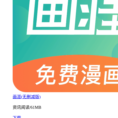
画涯(无删减版)
资讯阅读
/
61MB
下载