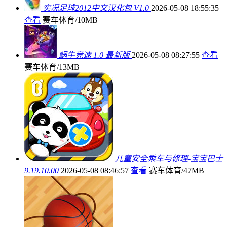
实况足球2012中文汉化包 V1.0
2026-05-08 18:55:35
查看
赛车体育/10MB
蜗牛竞速 1.0 最新版
2026-05-08 08:27:55
查看
赛车体育/13MB
儿童安全乘车与修理-宝宝巴士
9.19.10.00
2026-05-08 08:46:57
查看
赛车体育/47MB