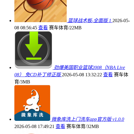
篮球战术板-全面版 1
2026-05-
08 08:56:45
查看
赛车体育/22MB
劲爆美国职业篮球2008（NBA Live
08） 免CD补丁修正版
2026-05-08 13:32:22
查看
赛车体
育/3MB
微象库洗上门洗车app官方版 v1.0.0
2026-05-08 17:49:21
查看
赛车体育/32MB