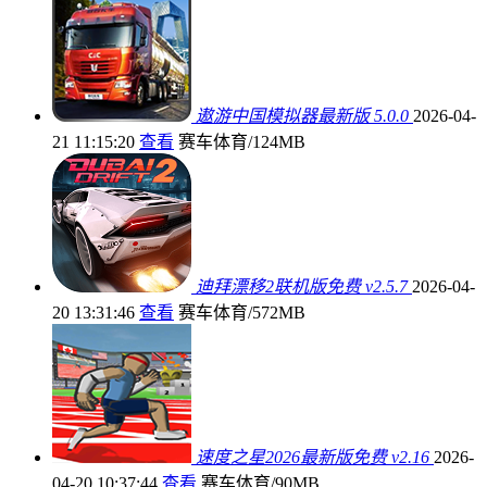
遨游中国模拟器最新版 5.0.0
2026-04-
21 11:15:20
查看
赛车体育/124MB
迪拜漂移2联机版免费 v2.5.7
2026-04-
20 13:31:46
查看
赛车体育/572MB
速度之星2026最新版免费 v2.16
2026-
04-20 10:37:44
查看
赛车体育/90MB