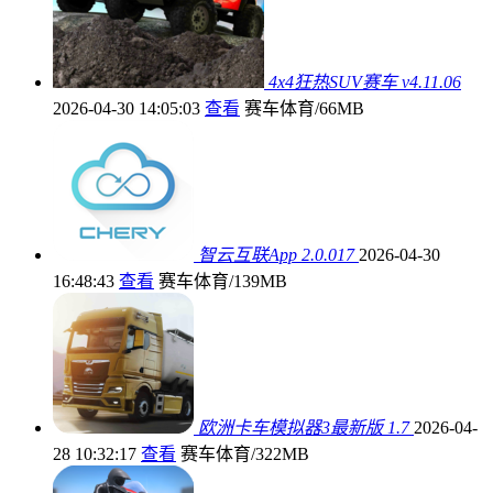
4x4狂热SUV赛车 v4.11.06
2026-04-30 14:05:03
查看
赛车体育/66MB
智云互联App 2.0.017
2026-04-30
16:48:43
查看
赛车体育/139MB
欧洲卡车模拟器3最新版 1.7
2026-04-
28 10:32:17
查看
赛车体育/322MB