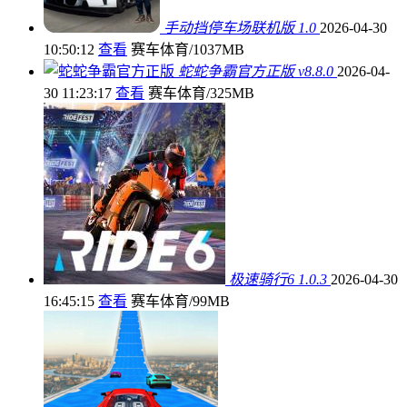
手动挡停车场联机版 1.0
2026-04-30
10:50:12
查看
赛车体育/1037MB
蛇蛇争霸官方正版 v8.8.0
2026-04-
30 11:23:17
查看
赛车体育/325MB
极速骑行6 1.0.3
2026-04-30
16:45:15
查看
赛车体育/99MB