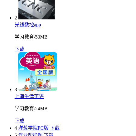
2
光线数控app
学习教育
/
53MB
下载
3
上海牛津英语
学习教育
/
24MB
下载
4
洋葱学院PC版
下载
5
作业帮搜题
下载