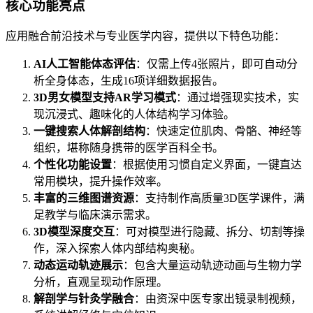
核心功能亮点
应用融合前沿技术与专业医学内容，提供以下特色功能：
AI人工智能体态评估
：仅需上传4张照片，即可自动分
析全身体态，生成16项详细数据报告。
3D男女模型支持AR学习模式
：通过增强现实技术，实
现沉浸式、趣味化的人体结构学习体验。
一键搜索人体解剖结构
：快速定位肌肉、骨骼、神经等
组织，堪称随身携带的医学百科全书。
个性化功能设置
：根据使用习惯自定义界面，一键直达
常用模块，提升操作效率。
丰富的三维图谱资源
：支持制作高质量3D医学课件，满
足教学与临床演示需求。
3D模型深度交互
：可对模型进行隐藏、拆分、切割等操
作，深入探索人体内部结构奥秘。
动态运动轨迹展示
：包含大量运动轨迹动画与生物力学
分析，直观呈现动作原理。
解剖学与针灸学融合
：由资深中医专家出镜录制视频，