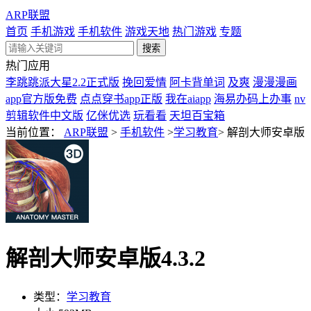
ARP联盟
首页
手机游戏
手机软件
游戏天地
热门游戏
专题
热门应用
李跳跳派大星2.2正式版
挽回爱情
阿卡背单词
及爽
漫漫漫画
app官方版免费
点点穿书app正版
我在aiapp
海易办码上办事
nv
剪辑软件中文版
亿侎优选
玩看看
天坦百宝箱
当前位置：
ARP联盟
>
手机软件
>
学习教育
>
解剖大师安卓版
解剖大师安卓版4.3.2
类型：
学习教育