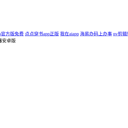
p官方版免费
点点穿书app正版
我在aiapp
海易办码上办事
nv剪
器安卓版