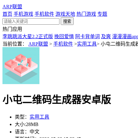
ARP联盟
首页
手机游戏
手机软件
游戏天地
热门游戏
专题
热门应用
李跳跳派大星2.2正式版
挽回爱情
阿卡背单词
及爽
漫漫漫画ap
当前位置：
ARP联盟
>
手机软件
>
实用工具
>
小屯二维码生成
小屯二维码生成器安卓版
类型：
实用工具
大小:
28MB
语言：
中文