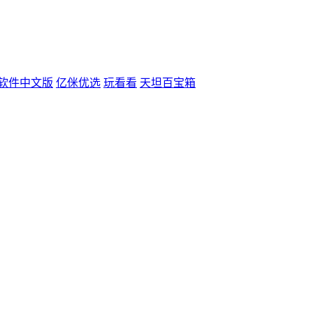
辑软件中文版
亿侎优选
玩看看
天坦百宝箱