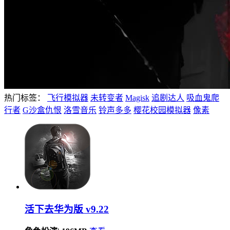
热门标签：
飞行模拟器
未转变者
Magisk
追剧达人
吸血鬼爬
行者
G沙盒仇恨
洛雪音乐
铃声多多
樱花校园模拟器
像素
活下去华为版 v9.22