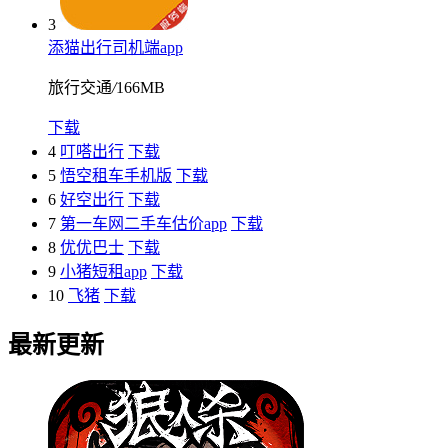
3
添猫出行司机端app
旅行交通
/
166MB
下载
4
叮嗒出行
下载
5
悟空租车手机版
下载
6
好空出行
下载
7
第一车网二手车估价app
下载
8
优优巴士
下载
9
小猪短租app
下载
10
飞猪
下载
最新更新