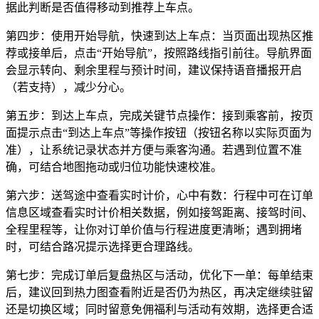
据此判断是否值得移动到推荐上车点。
第四步：使用开始导航，快速到达上车点：当页面出现热区推
荐或接单后，点击“开始导航”，按照路线指引前往。导航界面
会显示转向、剩余里程与预计时间，建议保持语音播报开启
（若支持），减少分心。
第五步：到达上车点，完成关键节点操作：接到乘客前，按页
面提示点击“到达上车点”等操作按钮（按钮名称以实际页面为
准），让系统记录状态并方便与乘客沟通。若遇到位置不准
确，可结合地图拖动或归位功能快速校准。
第六步：送驾途中查看实时计价，心中有数：行程中可在订单
信息区域查看实时计价相关数据，例如接驾距离、接驾时间、
全程里程等，让你对订单价值与行程进度更清晰；遇到拥堵
时，可结合路况提示选择更合理路线。
第七步：完成订单后复盘热区与活动，优化下一单：每单结束
后，建议回到热力图查看附近是否仍为热区，再决定继续驻留
还是切换区域；同时留意免佣福利与活动有效期，选择更合适