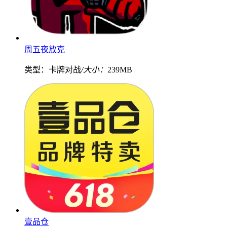
周五夜放克
类型：卡牌对战
/大小：
239MB
壹品仓