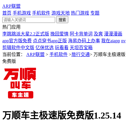
ARP联盟
首页
手机游戏
手机软件
游戏天地
热门游戏
专题
热门应用
李跳跳派大星2.2正式版
挽回爱情
阿卡背单词
及爽
漫漫漫画
app官方版免费
点点穿书app正版
海易办码上办事
我在aiapp
nv
剪辑软件中文版
亿侎优选
玩看看
天坦百宝箱
当前位置：
ARP联盟
>
手机软件
>
旅行交通
>
万顺车主极速版
免费版
万顺车主极速版免费版1.25.14