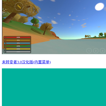
未转变者3.0汉化版(内置菜单)