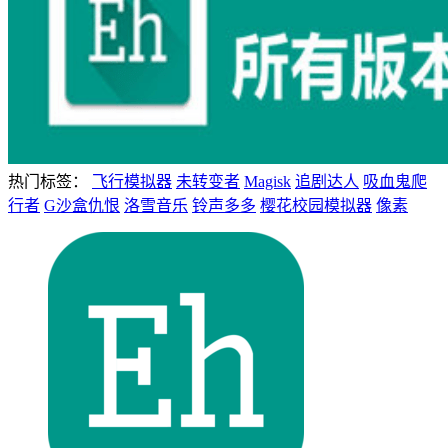
热门标签：
飞行模拟器
未转变者
Magisk
追剧达人
吸血鬼爬
行者
G沙盒仇恨
洛雪音乐
铃声多多
樱花校园模拟器
像素