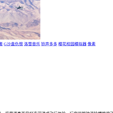
者
G沙盒仇恨
洛雪音乐
铃声多多
樱花校园模拟器
像素