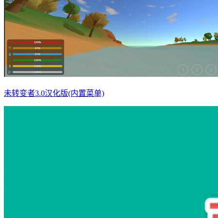
未转变者3.0汉化版(内置菜单)