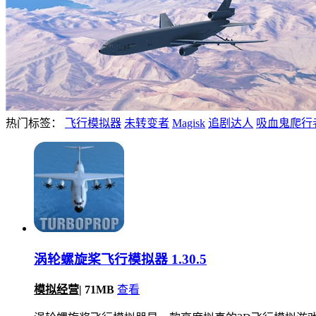
热门标签：
飞行模拟器
未转变者
Magisk
追剧达人
吸血鬼爬行
涡轮螺旋桨飞行模拟器 1.30.5
模拟经营
|
71MB
查看