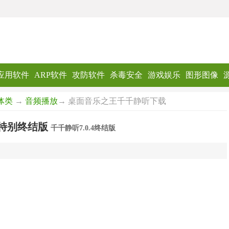
应用软件
ARP软件
攻防软件
杀毒安全
游戏娱乐
图形图像
体类
→
音频播放
→ 桌面音乐之王千千静听下载
4 特别终结版
千千静听7.0.4终结版