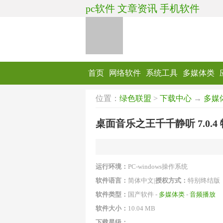
pc软件
文章资讯
手机软件
首页
网络软件
系统工具
多媒体类
位置：
绿色联盟
>
下载中心
→
多媒
桌面音乐之王千千静听 7.0.
运行环境：
PC-windows操作系统
软件语言：
简体中文|
授权方式：
特别终结版
软件类型：
国产软件 -
多媒体类
-
音频播放
软件大小：
10.04 MB
下载星级：