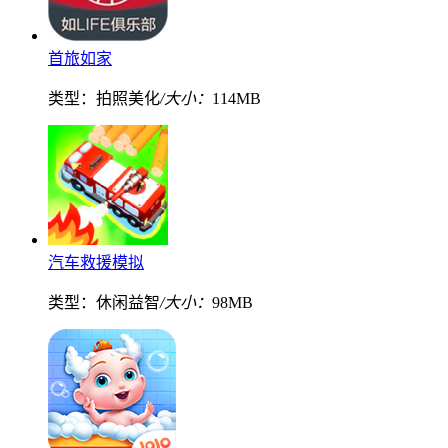
首旅如家
类型：拍照美化
/大小：
114MB
汽车救援模拟
类型：休闲益智
/大小：
98MB