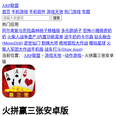
ARP联盟
首页
手机游戏
手机软件
游戏天地
热门游戏
专题
热门应用
阿尔卑斯与危险森林桃子移植版
多乐跑胡子
恐怖小猪佩奇奶
奶
火柴人战争遗产3内置功能菜单
送牛奶的卡尔森
钻头融合
(MergeDrill)
逆世仙门
割绳大师
绝地冒险大作战
模拟星球
火
柴人军团大作战手机版
战车打斗(Draw Joust)
当前位置：
ARP联盟
>
游戏天地
>
动作游戏
>
火拼赢三张安卓
版
火拼赢三张安卓版