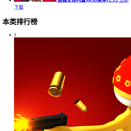
骷髅女孩内置MOD菜单v2.5.2
立即
下载
本类排行榜
1