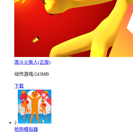
激斗火柴人(正版)
动作游戏
/
243MB
下载
2
抢购模拟器