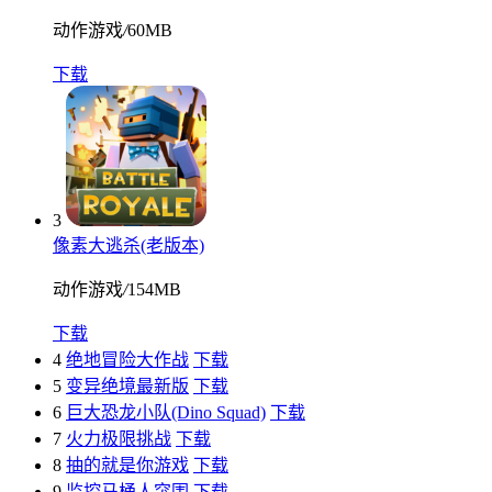
动作游戏
/
60MB
下载
3
像素大逃杀(老版本)
动作游戏
/
154MB
下载
4
绝地冒险大作战
下载
5
变异绝境最新版
下载
6
巨大恐龙小队(Dino Squad)
下载
7
火力极限挑战
下载
8
抽的就是你游戏
下载
9
监控马桶人突围
下载