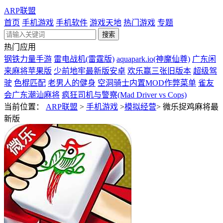
ARP联盟
首页
手机游戏
手机软件
游戏天地
热门游戏
专题
热门应用
钢铁力量手游
雷电战机(雷霆版)
aquapark.io(神魔仙尊)
广东闲
来麻将苹果版
少前地牢最新版安卓
欢乐赢三张旧版本
超级驾
驶
色棍匹配
老男人的健身
空洞骑士内置MOD作弊菜单
雀友
会广东潮汕麻将
疯狂司机与警察(Mad Driver vs Cops)
当前位置：
ARP联盟
>
手机游戏
>
模拟经营
>
微乐捉鸡麻将最
新版