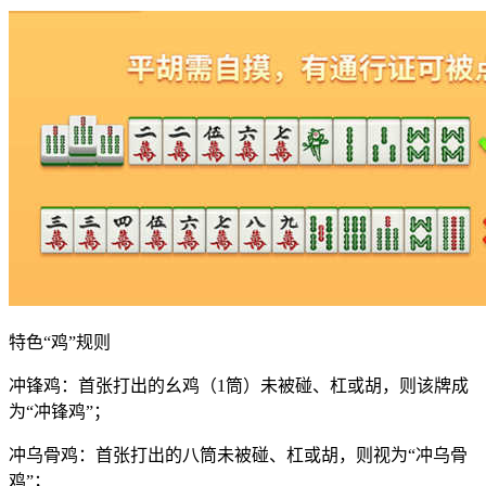
特色“鸡”规则
冲锋鸡：首张打出的幺鸡（1筒）未被碰、杠或胡，则该牌成
为“冲锋鸡”；
冲乌骨鸡：首张打出的八筒未被碰、杠或胡，则视为“冲乌骨
鸡”；