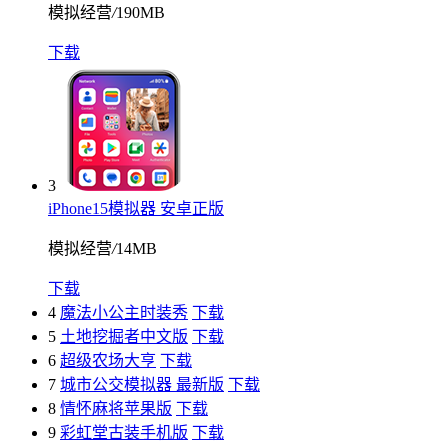
模拟经营
/
190MB
下载
3
iPhone15模拟器 安卓正版
模拟经营
/
14MB
下载
4
魔法小公主时装秀
下载
5
土地挖掘者中文版
下载
6
超级农场大亨
下载
7
城市公交模拟器 最新版
下载
8
情怀麻将苹果版
下载
9
彩虹堂古装手机版
下载