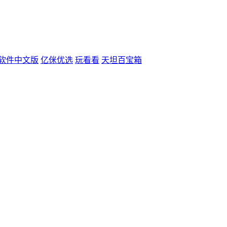
辑软件中文版
亿侎优选
玩看看
天坦百宝箱