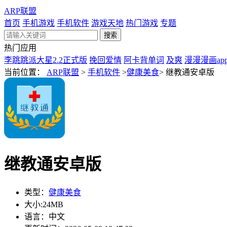
ARP联盟
首页
手机游戏
手机软件
游戏天地
热门游戏
专题
热门应用
李跳跳派大星2.2正式版
挽回爱情
阿卡背单词
及爽
漫漫漫画ap
当前位置：
ARP联盟
>
手机软件
>
健康美食
>
继教通安卓版
继教通安卓版
类型：
健康美食
大小:
24MB
语言：
中文