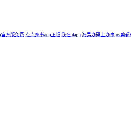
p官方版免费
点点穿书app正版
我在aiapp
海易办码上办事
nv剪