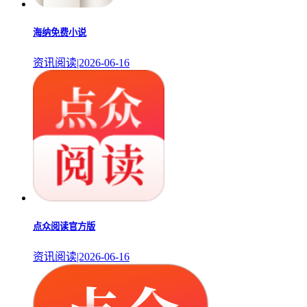
海纳免费小说
资讯阅读|2026-06-16
点众阅读官方版
资讯阅读|2026-06-16