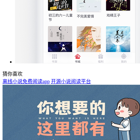
猜你喜欢
离线小说免费阅读app
开源小说阅读平台