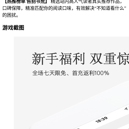
【热推榜单 告别书荒】
精选站内高人气读者真实推荐作品，
口碑保障，精准匹配你的阅读口味，有效解决“不知道看什么”
的困扰。
游戏截图