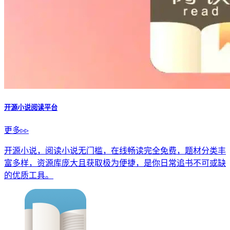
开源小说阅读平台
更多▹▹
开源小说，阅读小说无门槛，在线畅读完全免费，题材分类丰
富多样，资源库庞大且获取极为便捷，是你日常追书不可或缺
的优质工具。