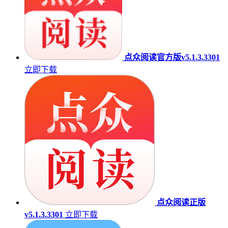
点众阅读官方版v5.1.3.3301
立即下载
点众阅读正版
v5.1.3.3301
立即下载