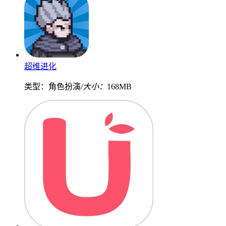
超维进化
类型：角色扮演
/大小：
168MB