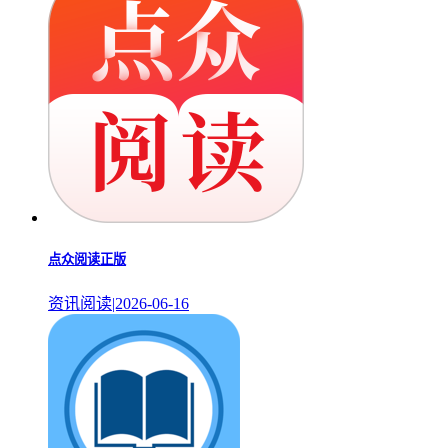
点众阅读正版
资讯阅读|2026-06-16