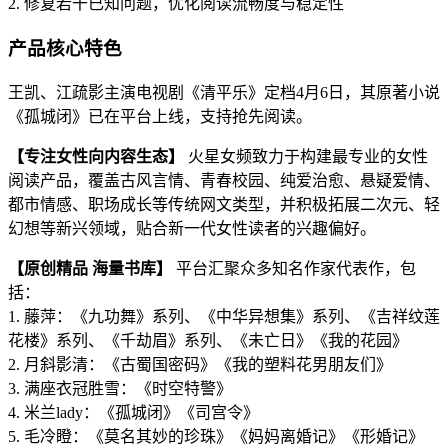
2. 修复若干已知问题，优化阅读流畅度与稳定性
产品核心特色
王凯、江疏影主演电视剧《清平乐》定档4月6日，其原著小说
《孤城闭》已在平台上线，支持抢先阅读。
【专注女性向内容生态】
火星女频致力于构建最专业的女性
阅读产品，覆盖古风言情、青春校园、纯爱治愈、悬疑爱情、
都市情感、职场成长等传统网文类型，并积极拓展二次元、轻
幻想等新兴领域，贴合新一代女性读者的兴趣偏好。
【原创精品 海量书库】
平台汇聚众多知名作家代表作，包
括：
1. 藤萍：《九功舞》系列、《中华异想集》系列、《吉祥纹莲
花楼》系列、《千劫眉》系列、《未亡日》《我的花园》
2. 月斜影清：《古蜀国密码》《我的塑料花男朋友们》
3. 满座衣冠胜雪：《时空特警》
4. 米兰lady：《孤城闭》《司宫令》
5. 毛冷瞪：《莫名其妙的珍珠》《妈妈离婚记》《形婚记》