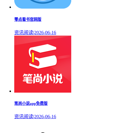
零点看书官网版
资讯阅读|2026-06-16
笔尚小说app免费版
资讯阅读|2026-06-16