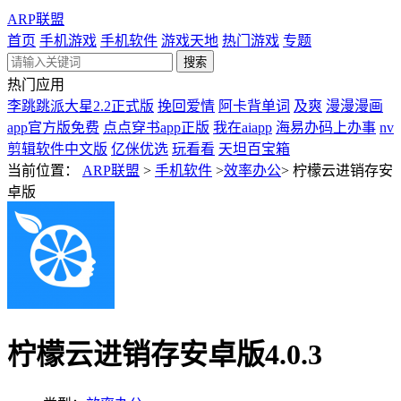
ARP联盟
首页
手机游戏
手机软件
游戏天地
热门游戏
专题
热门应用
李跳跳派大星2.2正式版
挽回爱情
阿卡背单词
及爽
漫漫漫画
app官方版免费
点点穿书app正版
我在aiapp
海易办码上办事
nv
剪辑软件中文版
亿侎优选
玩看看
天坦百宝箱
当前位置：
ARP联盟
>
手机软件
>
效率办公
>
柠檬云进销存安
卓版
柠檬云进销存安卓版4.0.3